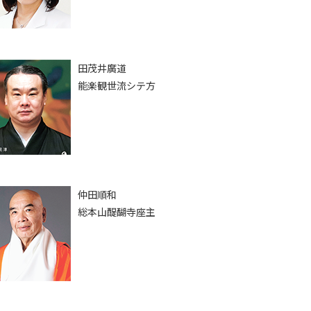
田茂井廣道
能楽観世流シテ方
仲田順和
総本山醍醐寺座主