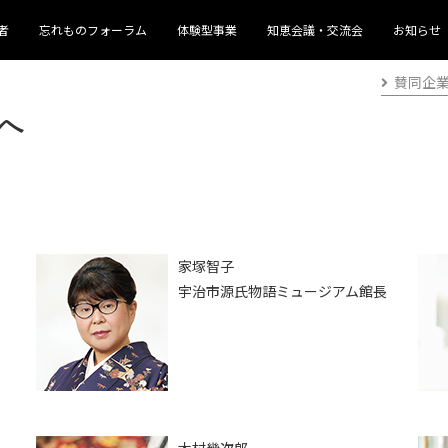
者
忘れものフォーラム
体験型事業
知恵会議・交流会
お知らせ
賛同企
へ
家塚智子
宇治市源氏物語ミュージアム館長