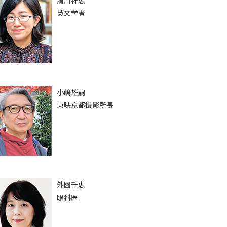
清川祥恵
英文学者
小嶋雄嗣
東映京都撮影所長
外園千恵
眼科医