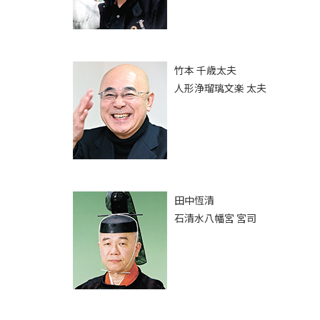
竹本 千歳太夫
人形浄瑠璃文楽 太夫
田中恆清
石清水八幡宮 宮司