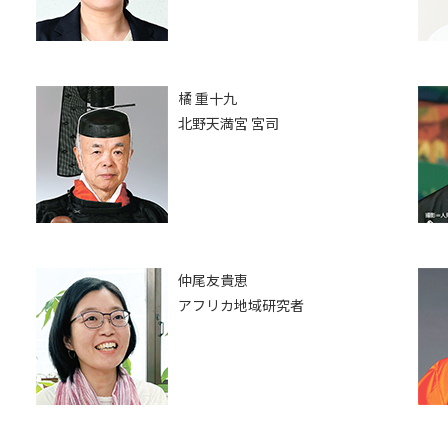
橘 重十九
北野天満宮 宮司
仲尾友貴恵
アフリカ地域研究者