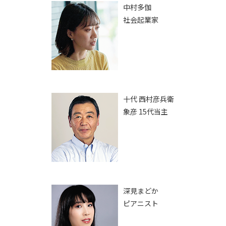
中村多伽
社会起業家
十代 西村彦兵衛
象彦 15代当主
深見まどか
ピアニスト