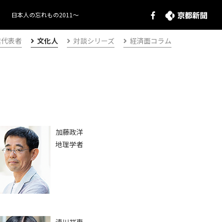
日本人の忘れもの2011～
業代表者
文化人
対談シリーズ
経済面コラム
加藤政洋
地理学者