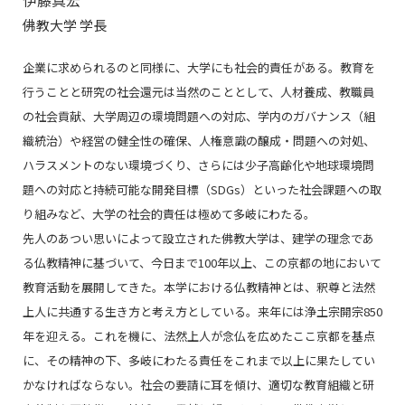
佛教大学 学長
企業に求められるのと同様に、大学にも社会的責任がある。教育を
行うことと研究の社会還元は当然のこととして、人材養成、教職員
の社会貢献、大学周辺の環境問題への対応、学内のガバナンス（組
織統治）や経営の健全性の確保、人権意識の醸成・問題への対処、
ハラスメントのない環境づくり、さらには少子高齢化や地球環境問
題への対応と持続可能な開発目標（SDGs）といった社会課題への取
り組みなど、大学の社会的責任は極めて多岐にわたる。
先人のあつい思いによって設立された佛教大学は、建学の理念であ
る仏教精神に基づいて、今日まで100年以上、この京都の地において
教育活動を展開してきた。本学における仏教精神とは、釈尊と法然
上人に共通する生き方と考え方としている。来年には浄土宗開宗850
年を迎える。これを機に、法然上人が念仏を広めたここ京都を基点
に、その精神の下、多岐にわたる責任をこれまで以上に果たしてい
かなければならない。社会の要請に耳を傾け、適切な教育組織と研