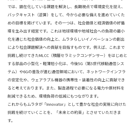
では、顕在化している課題を解決し、長期視点で環境変化を捉え、
バックキャスト（逆算）をして、今から必要な備えを進めていくた
めの目標を掲げています。その一つは、社会価値と経済価値の好循
環を生み出す経営です。これは地球環境や地域社会への負荷の最小
化を通じた社会価値の向上と、ムラタらしいイノベーションの創出
により社会課題解決への貢献を目指すものです。例えば、これまで
挑戦し続けてきたMLCC（積層セラミックコンデンサー）をはじめと
する部品の小型化・軽薄短小化は、今後5G（第5世代移動通信シス
テム）や6Gの普及が進む通信領域において、ネットワークインフラ
の安定化や、ウェアラブル機器の携帯性・装着性の向上に貢献でき
ると考えております。また、製造過程で必要になる電力や原材料を
削減できるため、環境負荷の低減にもつながります。
これからもムラタが「Innovator」として豊かな社会の実現に向けた
挑戦を続けていくことを、「未来との約束」とさせていただきま
す。