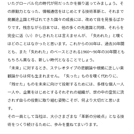
いたグローバル化の時代が何だったかを振り返ってみましょう。そ
の原動力となった、情報通信をはじめとする技術革新と、それまで
発展途上国と呼ばれてきた国々の成長には、改めて目を見張るばか
りです。残念ながら日本では、他の多くの先進国と同様、それらを
完全に活（い）かしきれたとは言えませんが、「失われた」と嘆く
ほどのことはなかったと思います。これからの30年は、過去30年間
とも、また「失われた」のベースとされる1960〜90年の30年間とも
もちろん異なる、新しい時代となることでしょう。
「未来」に対するとき、ステレオタイプの悲観論や根拠に乏しい楽
観論からは何も生まれません。「失った」ものを嘆く代わりに、
「残せた」ものを未来に向けて投射するためには、多様な個人一人
一人や、企業をはじめとするそれぞれの組織が、世の中の空気に流
されず自らの役割に取り組む姿勢こそが、何より大切だと思いま
す。
その一員として当社は、大小さまざまな「革新の分岐点」となる技
術をつくり続けるために、歩みを重ねてまいります。