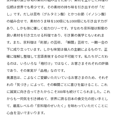
伝統は世界でも希少です。その素材の持ち味を引き出すのが「だ
し」です。だしは昆布（グルタミン酸）とかつお節（イノシン酸）
の組み合せで、素材のうま味を100倍にも1000倍にも引き出す力が
あり、しかも体に優しく低カロリーです。すなわち京料理は鮮度の
良い素材を引き立たせる料理であり、引き算の美学ともいわれま
す。また、京料理は「刹那」の芸術、「瞬間」芸術で、一期一会の
下に成り立っています。しかも味覚は個人の主観によるもので、正
確に理解し整理して言語表現するのは不可能です。私たちがこだわ
るのは、いろいろな「格付け」ではなく、お客さまそれぞれの評価
であり、その果実が「品格」なのです。
美濃吉は、こよなくご愛顧いただいているお客さまのため、それぞ
れの「気づき」によって、その瞬間ごとに喜びを届けること、これ
に誠実に向き合ってきたからこそ300年も続けてこられました。これ
からも一同気を引き締めて、世界に誇る日本の食文化の担い手とし
て、最高レベルの「京料理のぜいたく」を味わっていただくことに
心血を注いでまいります。