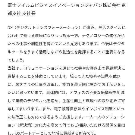
富士フイルムビジネスイノベーションジャパン株式会社 京
都支社 支社長
DX（デジタルトランスフォーメーション）が進み、生活スタイルに
合わせて働ける環境になりつつある一方、テクノロジーの進化が私
たちの仕事や創造性を脅かすという見方もあります。今後はデジタ
ルツールをうまく活用しながら創造性を発揮することが重要になる
でしょう。
当社は、コミュニケーションを通じて社会やお客さまの課題解決に
貢献することを使命としています。培ってきた技術や知見を武器
に、お客さまの仕事を改革し、能力を最大限に生かすお手伝いをし
たいと思っています。具体的には、オフィスの不要な紙情報を削減
して業務のデジタル化を進め、生産性向上と環境への取り組みに寄
与してまいります。また、電子帳簿保存法やインボイス制度といっ
た法改正にも対応できるようご支援します。一人一人のソリューシ
ョン（解決策）対応力を高めて何でもご相談いただける関係を目指
し、DXパートナーとして地域に貢献する所存です。