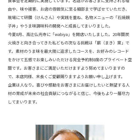
食事会を定期的に実施しています。名店がお客さまに支持される理
由や、味や接客、お店の雰囲気に至る細部まで学ばせていただき、
現場にて研鑽（けんさん）や実践を重ね、名物メニューの「石焼親
子丼」やうま味調味料の開発へと成長してまいりました。
今夏8月、高辻仏光寺に「wabiya」を開店いたしました。20年間炭
火焼きと向き合ってきた私どもの次なる挑戦は「薪（まき）窯」で
す。素材のうま味を最大限に追求したコースを、お好みのレコード
をかけて五感でお楽しみいただける完全予約制8席のプライベート空
間です。お客さまにご満足いただけますよう努めてまいりますの
で、本店同様、末長くご愛顧賜りますようお願い申し上げます。
企業は人なり。喜びや感動をお客さまにお届けしたいと熱望する人
材の育成が未来の社会貢献につながると信じ、今後もより一層尽力
してまいります。