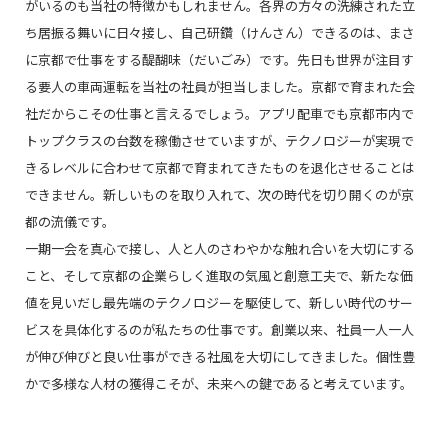
がいるのも当社の特徴かもしれません。各界の方々の洗練された立
ち居振る舞いに日々接し、自己研鑽（けんさん）できるのは、まさ
に京都で仕事をする醍醐味（だいごみ）です。先日も世界が注目す
る要人の車両運転を当社の社員が担当しました。京都で育まれた会
社だからこその仕事と言えるでしょう。アプリ配車でも京都市内で
トップクラスの台数を稼働させていますが、テクノロジーが実現で
きるレベルに合わせて京都で育まれてきたものを退化させることは
できません。新しいものを取り入れて、次の時代を切り開くのが京
都の流儀です。
一期一会を真心で接し、人と人のさわやかな触れ合いを大切にする
こと、そして京都の企業らしく進取の気風と創意工夫で、新たな価
値を見いだし最先端のテクノロジーを駆使して、新しい時代のサー
ビスを具体化するのが私たちの仕事です。創業以来、社員一人一人
が伸び伸びと良い仕事ができる社風を大切にしてきました。個性豊
かで多様な人材の獲得こそが、未来への鍵であると考えています。