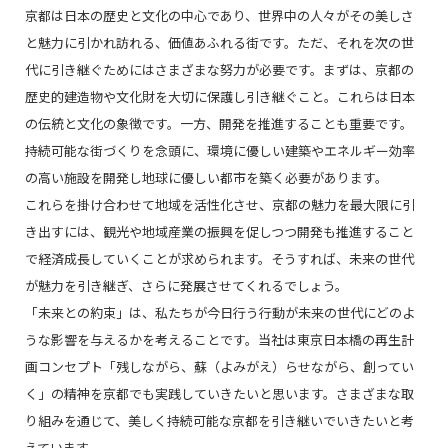
京都は日本の歴史と文化の中心であり、世界中の人々がその美しさ
と魅力に引かれ訪れる、価値あふれる街です。ただ、それを次の世
代に引き継ぐためにはさまざまな努力が必要です。まずは、京都の
歴史的建造物や文化財を大切に保護し引き継ぐこと。これらは日本
の伝統と文化の象徴です。一方、開発を推進することも重要です。
持続可能な街づくりを念頭に、環境に優しい建築やエネルギー効率
の高い施設を開発し地球に優しい都市を築く必要があります。
これらを掛け合わせて地域を活性化させ、京都の魅力を最大限に引
き出すには、観光や地域産業の振興を促しつつ開発も推進すること
で経済成長していくことが求められます。そうすれば、未来の世代
が魅力を引き継ぎ、さらに発展させてくれるでしょう。
「未来との約束」は、私たちが今日行う行動が未来の世代にどのよ
うな影響を与えるかを考えることです。当社は東京日本橋の再生計
画コンセプト「残しながら、蘇（よみがえ）らせながら、創ってい
く」の精神を京都でも実践していきたいと思います。さまざまな取
り組みを通じて、美しく持続可能な京都を引き継いでいきたいと考
えています。