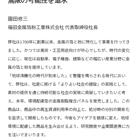
無限の可能性を追求
園田修三
福田金属箔粉工業株式会社 代表取締役社長
弊社は1700年に創業以来、金属の箔と粉に特化して事業を行ってき
ました。かつては美術・工芸用途向けが中心でしたが、時代の変化
に応じ、現在は自動車、電子機器、建築などの幅広い産業分野に金
属の箔と粉を提供しています。
「地球沸騰化の時代が到来した」と警鐘を鳴らされる現代におい
て、弊社は、社是に掲げる「よりよい社会の建設」の実践として、
素材の提供を通じ持続可能な社会の実現に貢献していきたいと考
え、本年、環境配慮型の金属樹脂複合パネルを発売しました。この
商品は、商品中の再生資源利用率の向上と、処分時の分別の簡易化
を追求して開発したものです。今後もアイデアを価値に変え、地球
環境に配慮した商品を生み出せるよう、研究開発や企業間連携に力
を注いでまいります。