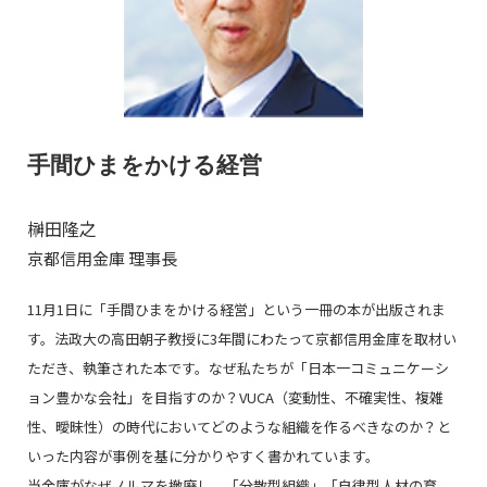
手間ひまをかける経営
榊田隆之
京都信用金庫 理事長
11月1日に「手間ひまをかける経営」という一冊の本が出版されま
す。法政大の高田朝子教授に3年間にわたって京都信用金庫を取材い
ただき、執筆された本です。なぜ私たちが「日本一コミュニケーシ
ョン豊かな会社」を目指すのか？VUCA（変動性、不確実性、複雑
性、曖昧性）の時代においてどのような組織を作るべきなのか？と
いった内容が事例を基に分かりやすく書かれています。
当金庫がなぜノルマを撤廃し、「分散型組織」「自律型人材の育