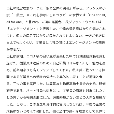
当社の経営理念の一つに「個と全体の調和」がある。フランスの小
説「三銃士」やこれを参考にしたラグビーの世界では「One for all,
All for one」と言われ、米国の経営者、 故ジャック・ウェルチは
「エンゲージメント」と表現した。企業の満足度ばかりが満たされ
ても、個人の満足度ばかりが満たされてもよくない。一方が他方に
甘えてもよくない。従業員と会社の間にはエンゲージメントの関係
が重要だ。
当社は前期、コロナ禍の追い風が消失した中で13期連続成長を成し
遂げた。従業員は達成のために自己研鑽（けんさん）し、能力を高
め、前々期よりも高くジャンプしてくれた。私は共に戦っている仲
間である従業員への感謝の気持ちを具体的に表すことが道理と考
え、三つの事を実行した。決算賞与と物価高騰支援金の支給、研修
旅行である。パート社員も対象とし、従業員の家族も対象にしたい
との思いから報酬の形にした。過去経験がないほどの大きな規模だ
った。しかし、この理念を具体的に実現しなければ、今後の企業の
成長はないと考えて決断した。個と全体の調和を理念として具体化