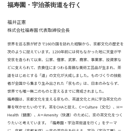
福寿園・宇治茶街道を行く
福井正憲
株式会社福寿園 代表取締役会長
世界を巡る旅が好きで160カ国を訪れた経験から、京都文化の歴史を
次のように捉えています。1230年前には何もなかった地に天皇が平
安京を造られて以来、公家、僧家、武家、商家、事業家、投資家な
どに支えられて、衣食住にまつわる高価な美術工芸品が生まれ、茶
道をはじめとする「道」の文化が大成しました。ものづくりの技能
者が全国から集まり生み出された「京もの」は、日本のみならず、
世界でも唯一無二のものと言えるまでに育成されました。
福寿園は、京都文化を支える京もの、茶道文化と共に宇治茶文化の
華を咲かせたいのです。茶をCHAと捉え、C＝Culture（文化）、H＝
Health（健康）、A＝Amenity（快適）のために、京の茶文化をつく
りたいと考えています。「福寿園・宇治茶街道を行く」をテーマ
に、京都（京都本店）＝京の茶文化を伝える、宇治（宇治工房）＝