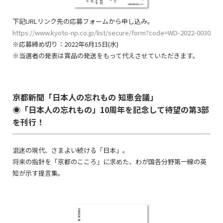
下記URLリンク先の応募フォームから申し込み。
https://www.kyoto-np.co.jp/list/secure/form?code=WD-2022-0030
※応募締め切り：2022年6月15日(水)
※当選者の発表は賞品の発送をもって代えさせていただきます。
京都新聞「日本人の忘れもの 知恵会議」
◉「日本人の忘れもの」10周年を記念して待望の第3部
を刊行！
混迷の現代、さまよい続ける「日本」。
将来の指針を「京都のこころ」に求めた、わが国各分野第一線の英
知が示す提言集。