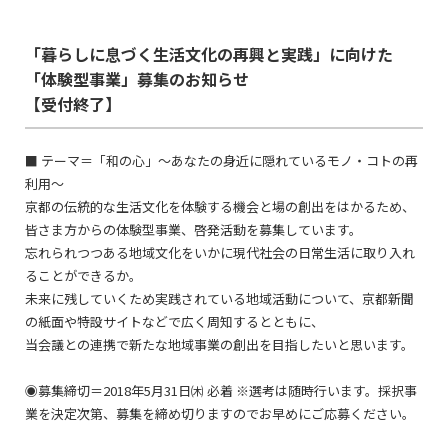
「暮らしに息づく生活文化の再興と実践」に向けた
「体験型事業」募集のお知らせ
【受付終了】
■ テーマ＝「和の心」～あなたの身近に隠れているモノ・コトの再
利用～
京都の伝統的な生活文化を体験する機会と場の創出をはかるため、
皆さま方からの体験型事業、啓発活動を募集しています。
忘れられつつある地域文化をいかに現代社会の日常生活に取り入れ
ることができるか。
未来に残していくため実践されている地域活動について、京都新聞
の紙面や特設サイトなどで広く周知するとともに、
当会議との連携で新たな地域事業の創出を目指したいと思います。
◉募集締切＝2018年5月31日㈭ 必着 ※選考は随時行います。採択事
業を決定次第、募集を締め切りますのでお早めにご応募ください。