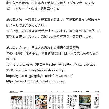
◉対象＝京都府、滋賀県内で活動する個人（プランナーの方な
ど）・グループ・企業・業界団体など
◉応募方法＝申請書に必要事項を添えて、下記事務局まで郵送また
はメールでお送りください。
※ご相談、ご応募は随時受け付けています。当企画へのご意見、ご
要望もお寄せください。活動に掛かる経費を一部負担します。
◉お問い合わせ＝日本人の忘れもの知恵会議事務局
〒604-8567（住所不要）京都新聞COM「日本人の忘れもの知恵会
議」係
Tel．075-241-6170（平日午前10時～午後5時）／Fax．075-222-
2200／wasuremono@mb.kyoto-np.co.jp
http://kyoto-np.jp/kp/kyo_np/info/nwc_wise/
https://www.facebook.com/kyotonpnwc