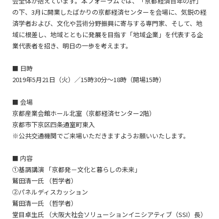
会全体が抱えています。本フォーラムでは、「京都経済百年の計」
の下、3月に開業したばかりの京都経済センターを会場に、気鋭の経
済学者および、文化や芸術分野振興に寄与する専門家、そして、地
域に根差し、地域とともに発展を目指す「地域企業」を代表する企
業代表者を招き、明日の一歩を考えます。
■ 日時
2019年5月21日（火）／15時30分～18時（開場15時）
■ 会場
京都産業会館ホール北室（京都経済センター2階）
京都市下京区四条通室町東入
※公共交通機関でご来場いただきますようお願いいたします。
■ 内容
①基調講演 「京都発－文化と暮らしの未来」
鷲田清一氏 （哲学者）
②パネルディスカッション
鷲田清一氏 （哲学者）
堂目卓生氏 （大阪大社会ソリューションイニシアティブ（SSI）長）