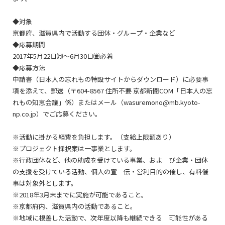
◆対象
京都府、滋賀県内で活動する団体・グループ・企業など
◆応募期間
2017年5月22日㈪〜6月30日㈮必着
◆応募方法
申請書（日本人の忘れもの特設サイトからダウンロード）に必要事
項を添えて、郵送（〒604-8567 住所不要 京都新聞COM「日本人の忘
れもの知恵会議」係）またはメール（wasuremono@mb.kyoto-
np.co.jp）でご応募ください。
※活動に掛かる経費を負担します。（支給上限額あり）
※プロジェクト採択案は一事業とします。
※行政団体など、他の助成を受けている事業、およ び企業・団体
の支援を受けている活動、個人の宣 伝・営利目的の催し、有料催
事は対象外とします。
※2018年3月末までに実施が可能であること。
※京都府内、滋賀県内の活動であること。
※地域に根差した活動で、次年度以降も継続できる 可能性がある