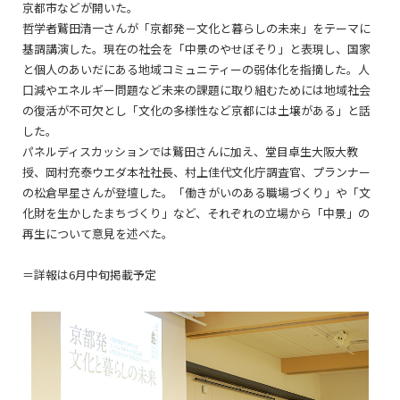
京都市などが開いた。
哲学者鷲田清一さんが「京都発－文化と暮らしの未来」をテーマに
基調講演した。現在の社会を「中景のやせぼそり」と表現し、国家
と個人のあいだにある地域コミュニティーの弱体化を指摘した。人
口減やエネルギー問題など未来の課題に取り組むためには地域社会
の復活が不可欠とし「文化の多様性など京都には土壌がある」と話
した。
パネルディスカッションでは鷲田さんに加え、堂目卓生大阪大教
授、岡村充泰ウエダ本社社長、村上佳代文化庁調査官、プランナー
の松倉早星さんが登壇した。「働きがいのある職場づくり」や「文
化財を生かしたまちづくり」など、それぞれの立場から「中景」の
再生について意見を述べた。
＝詳報は6月中旬掲載予定