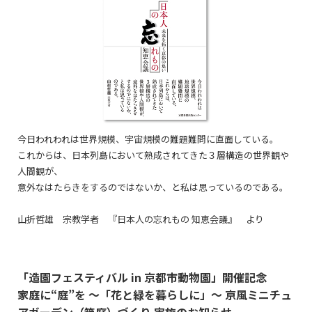
今日われわれは世界規模、宇宙規模の難題難問に直面している。
これからは、日本列島において熟成されてきた３層構造の世界観や
人間観が、
意外なはたらきをするのではないか、と私は思っているのである。
山折哲雄 宗教学者 『日本人の忘れもの 知恵会議』 より
「造園フェスティバル in 京都市動物園」開催記念
家庭に“庭”を ～「花と緑を暮らしに」～ 京風ミニチュ
アガーデン（箱庭）づくり 実施のお知らせ