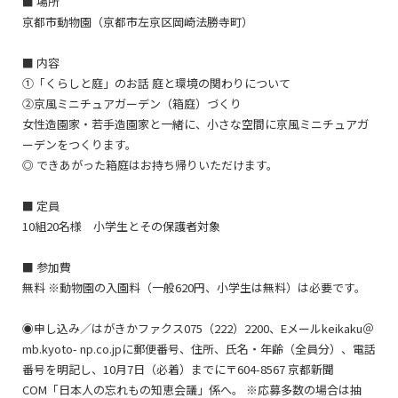
■ 場所
京都市動物園（京都市左京区岡崎法勝寺町）
■ 内容
①「くらしと庭」のお話 庭と環境の関わりについて
②京風ミニチュアガーデン（箱庭）づくり
女性造園家・若手造園家と一緒に、小さな空間に京風ミニチュアガ
ーデンをつくります。
◎ できあがった箱庭はお持ち帰りいただけます。
■ 定員
10組20名様 小学生とその保護者対象
■ 参加費
無料 ※動物園の入園料（一般620円、小学生は無料）は必要です。
◉申し込み／はがきかファクス075（222）2200、Eメールkeikaku＠
mb.kyoto- np.co.jpに郵便番号、住所、氏名・年齢（全員分）、電話
番号を明記し、10月7日（必着）までに〒604-8567 京都新聞
COM「日本人の忘れもの知恵会議」係へ。 ※応募多数の場合は抽