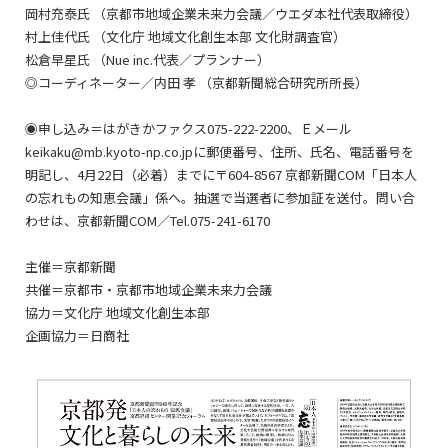
岡村充泰氏 （京都市地域企業未来力会議／ウエダ本社代表取締役）
村上佳代氏 （文化庁 地域文化創生本部 文化財調査官）
松倉早星氏 （Nue inc.代表／プランナー）
◎コーディネーター／内田 孝 （京都新聞総合研究所所長）
◉申し込み＝はがきかファクス075-222-2200、Ｅメール
keikaku@mb.kyoto-np.co.jpに郵便番号、住所、氏名、電話番号を
明記し、4月22日（必着）までに〒604-8567 京都新聞COM「日本人
の忘れもの知恵会議」係へ。抽選で当選者に参加証を送付。問い合
わせは、京都新聞COM／Tel.075-241-6170
主催＝京都新聞
共催＝京都市・京都市地域企業未来力会議
協力＝文化庁 地域文化創生本部
企画協力＝日商社